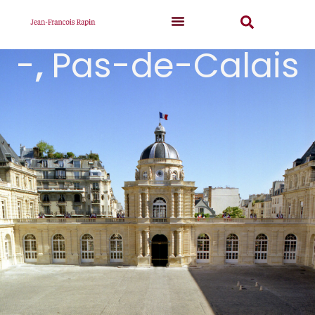
-
,
Pas-de-Calais