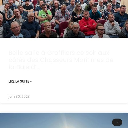
Belle salle à Groffliers ce soir aux
côtés des Chasseurs Maritimes de
la Baie d’…
LIRE LA SUITE »
juin 30, 2023
-