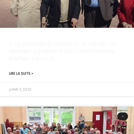
J’apprends à l’instant le décès du
dernier survivant du Commando
Kieffer, Léon G…
LIRE LA SUITE »
juillet 3, 2023
-