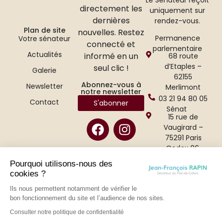
directement les
uniquement sur
dernières
rendez-vous.
Plan de site
nouvelles. Restez
Permanence
Votre sénateur
connecté et
parlementaire
Actualités
informé en un
68 route
d’Etaples –
seul clic !
Galerie
62155
Abonnez-vous à
Newsletter
Merlimont
notre newsletter
03 21 94 80 05
Contact
S'abonner
Sénat
15 rue de
Vaugirard –
75291 Paris
Cedex 06.
01 42 34 47 65
Pourquoi utilisons-nous des
cookies ?
Ils nous permettent notamment de vérifier le
bon fonctionnement du site et l’audience de nos sites.
Consulter notre politique de confidentialité