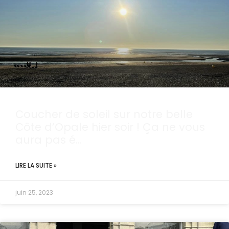
Coucher de soleil sur notre belle
Côte d’Opale hier soir ! Ça ne vous
aura pas é…
LIRE LA SUITE »
juin 25, 2023