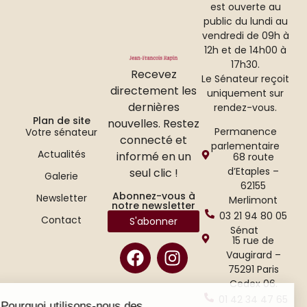
est ouverte au
public du lundi au
vendredi de 09h à
12h et de 14h00 à
17h30.
Recevez
Le Sénateur reçoit
directement les
uniquement sur
dernières
rendez-vous.
Plan de site
nouvelles. Restez
Permanence
Votre sénateur
connecté et
parlementaire
Actualités
informé en un
68 route
d’Etaples –
seul clic !
Galerie
62155
Abonnez-vous à
Newsletter
Merlimont
notre newsletter
03 21 94 80 05
Contact
S'abonner
Sénat
15 rue de
Vaugirard –
75291 Paris
Cedex 06.
01 42 34 47 65
Pourquoi utilisons-nous des