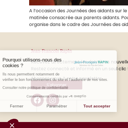
A l’occasion des Journées des aidants sur le 
matinée consacrée aux parents aidants. Pour 
organise dans le cadre des Journées des aid
Pourquoi utilisons-nous des
Recevez directement les dernières nouvell
cookies ?
Restez connecté et informé en un seul clic 
Ils nous permettent notamment de
Abonnez-vous à notre newsletter
vérifier le bon fonctionnement du site et l’audience de nos sites.
S'abonner
Consulter notre politique de confidentialité
Consentements certifiés par
Fermer
Paramétrer
Tout accepter
Plateforme de Gestion du Consentement : Personnalisez vo
Axeptio consent
Notre plateforme vous permet d'adapter et de gérer vos param