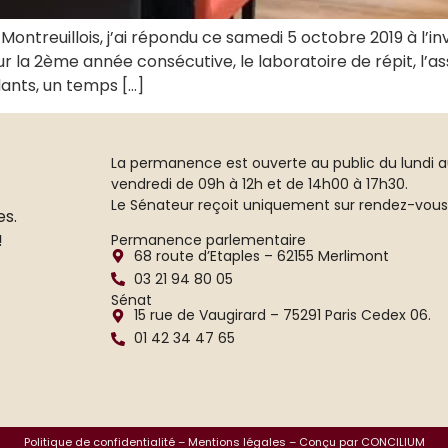
Montreuillois, j’ai répondu ce samedi 5 octobre 2019 à l’in
la 2ème année consécutive, le laboratoire de répit, l’ass
ants, un temps […]
La permanence est ouverte au public du lundi 
vendredi de 09h à 12h et de 14h00 à 17h30.
Le Sénateur reçoit uniquement sur rendez-vous
es.
!
Permanence parlementaire
68 route d’Etaples – 62155 Merlimont
03 21 94 80 05
Sénat
15 rue de Vaugirard – 75291 Paris Cedex 06.
01 42 34 47 65
s Options
ètres de confidentialité, en garantissant la conformité avec le
Politique de confidentialité
–
Mentions légales
– Conçu par CONCILIUM