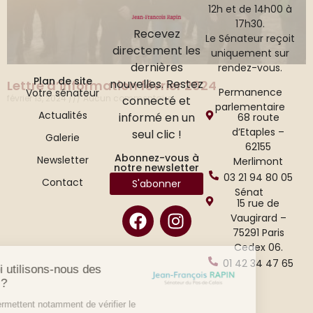
12h et de 14h00 à
17h30.
Recevez
Le Sénateur reçoit
directement les
uniquement sur
dernières
rendez-vous.
Plan de site
nouvelles. Restez
Lettre d’information février 2024
Permanence
Votre sénateur
février 13, 2024
Aucun commentaire
connecté et
parlementaire
Actualités
informé en un
68 route
d’Etaples –
seul clic !
Galerie
62155
Abonnez-vous à
Newsletter
Merlimont
notre newsletter
03 21 94 80 05
Contact
S'abonner
Sénat
15 rue de
Vaugirard –
75291 Paris
Cedex 06.
01 42 34 47 65
Pourquoi utilisons-nous des
cookies ?
Ils nous permettent notamment de vérifier le