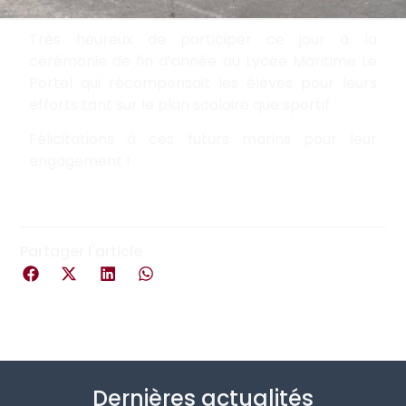
Très heureux de participer ce jour à la
cérémonie de fin d’année au
Lycée Maritime Le
Portel
qui récompensait les élèves pour leurs
efforts tant sur le plan scolaire que sportif.
Félicitations à ces futurs marins pour leur
engagement !
Partager l'article
Dernières actualités