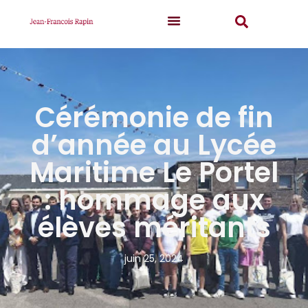
Cérémonie de fin
d’année au Lycée
Maritime Le Portel
: hommage aux
élèves méritants
juin 25, 2024