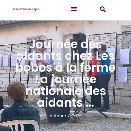
Journée des
aidants chez Les
bobos à la ferme
La journée
nationale des
aidants …
octobre 7, 2023