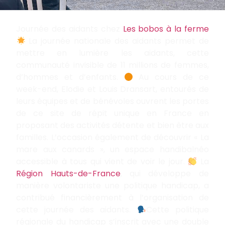
Journée des aidants chez
Les bobos à la ferme
La journée nationale des aidants permet de
mettre en lumière les aidants, cette
communauté invisible de 11 millions de femmes,
d’hommes et d’enfants.
Au cours de ce
week-end, Elodie et Louis Dransart, entourés de
leurs équipes et de bénévoles ouvrent les portes
de ce site de répit unique en France en
proposant des activités détente et bien être aux
familles. L’occasion également de découvrir « La
mare aux canards », un espace handibalnéo
accessible à tous qui vient de voir le jour.
La
Région Hauts-de-France
, qui développe de
manière volontariste une politique handicap, a
contribué financièrement à l’organisation de
cette journée des aidants.
Cette politique
régionale du handicap s’inscrit avec une double