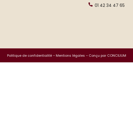
01 42 34 47 65
Politique de confidentialité
–
Mentions légales
– Conçu par CONCILIUM