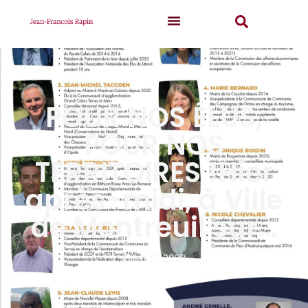
POUR NOS ÉLUS,
POUR NOS
TERRITOIRES !Hier
après-midi, à Ville
de Montreuil sur…
juillet 21, 2023