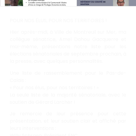
POUR NOS ÉLUS, POUR NOS TERRITOIRES !
Hier après-midi, à Ville de Montreuil sur Mer, ma
collègue sénatrice, Amel Dahou Gacquerre et
moi-même, présentions notre liste pour les
élections sénatoriales de septembre prochain, à
la presse, avec quelques personnalités.
Une liste de rassemblement pour le Pas-de-
Calais :
« Pour nos élus, pour nos territoires ! »
La seule liste de la majorité sénatoriale, avec le
soutien de Gérard Larcher !
Je remercie de leur présence pour cette
présentation, et leur soutien clair et affiché par
leurs interventions :
Willy Schraen, Président FNC