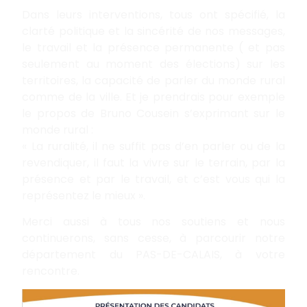
Dans leurs interventions, tous ont spécifié, la
clarté politique et la sincérité de nos messages,
le travail et la présence permanente ( et pas
seulement au moment des élections) sur les
territoires, la capacité de parler du monde rural
comme de la ville. Et je prendrais pour exemple
le propos de Bruno Cousein s’exprimant sur le
monde rural :
« La ruralité, il ne suffit pas d’en parler ou de la
revendiquer, il faut la vivre sur le terrain, par la
présence et par le travail, et c’est vous qui la
représentez le mieux ».
Merci aussi à tous nos soutiens et nous
continuerons, sans cesse, à parcourir notre
département du PAS-DE-CALAIS, à votre
rencontre.