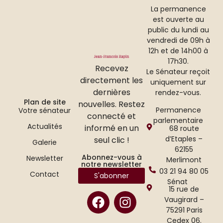
La permanence
est ouverte au
public du lundi au
vendredi de 09h à
12h et de 14h00 à
17h30.
Recevez
Le Sénateur reçoit
directement les
uniquement sur
dernières
rendez-vous.
Plan de site
nouvelles. Restez
Permanence
Votre sénateur
connecté et
parlementaire
Actualités
informé en un
68 route
d’Etaples –
seul clic !
Galerie
62155
Abonnez-vous à
Newsletter
Merlimont
notre newsletter
03 21 94 80 05
Contact
S'abonner
Sénat
15 rue de
Vaugirard –
75291 Paris
Cedex 06.