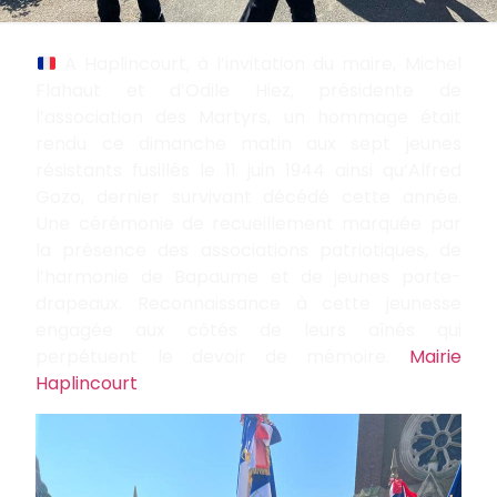
A Haplincourt, à l’invitation du maire, Michel
Flahaut et d’Odile Hiez, présidente de
l’association des Martyrs, un hommage était
rendu ce dimanche matin aux sept jeunes
résistants fusillés le 11 juin 1944 ainsi qu’Alfred
Gozo, dernier survivant décédé cette année.
Une cérémonie de recueillement marquée par
la présence des associations patriotiques, de
l’harmonie de Bapaume et de jeunes porte-
drapeaux. Reconnaissance à cette jeunesse
engagée aux côtés de leurs aînés qui
perpétuent le devoir de mémoire.
Mairie
Haplincourt