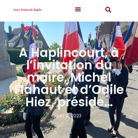
A Haplincourt, à
l’invitation du
maire, Michel
Flahaut et d’Odile
Hiez, préside…
juin 12, 2023