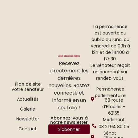
La permanence
est ouverte au
public du lundi au
vendredi de 09h à
12h et de 14h00 à
17h30.
Recevez
Le Sénateur reçoit
directement les
uniquement sur
dernières
rendez-vous.
Plan de site
nouvelles. Restez
Permanence
Votre sénateur
connecté et
parlementaire
Actualités
informé en un
68 route
d’Etaples –
seul clic !
Galerie
62155
Abonnez-vous à
Newsletter
Merlimont
notre newsletter
03 21 94 80 05
Contact
S'abonner
Sénat
15 rue de