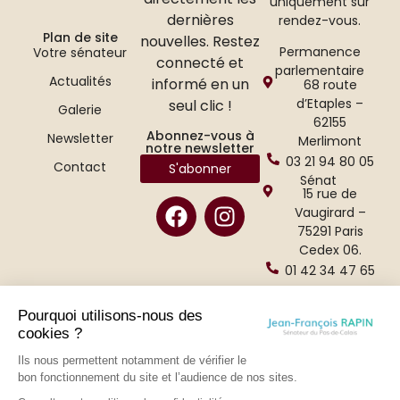
uniquement sur
dernières
rendez-vous.
Plan de site
nouvelles. Restez
Permanence
Votre sénateur
connecté et
parlementaire
Actualités
informé en un
68 route
d’Etaples –
seul clic !
Galerie
62155
Abonnez-vous à
Newsletter
Merlimont
notre newsletter
03 21 94 80 05
Contact
S'abonner
Sénat
15 rue de
Vaugirard –
75291 Paris
Cedex 06.
01 42 34 47 65
Pourquoi utilisons-nous des
cookies ?
Ils nous permettent notamment de vérifier le
bon fonctionnement du site et l’audience de nos sites.