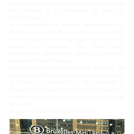
accompagnement bienveillant et respectueux
des hommes et des territoires qui vivent de
cette activité.
La commission des affaires européennes du
Sénat, que je préside, restera très attentive à
ces évolutions, et comme nous l’avons fait hier
devant les instances que nous avons
rencontrées, défendra les intérêts et traditions
de nos territoires littoraux.
Les états membres ont refusé, en bloc, les
objectifs à 2030 de la commission qui proposait
la fin des arts traînants … il faut maintenir la
pression et débloquer les moyens nécessaires à
l’expertise sur la ressource et sur les techniques
de pêche.
Mais avant tout : RESTONS VIGILANTS !