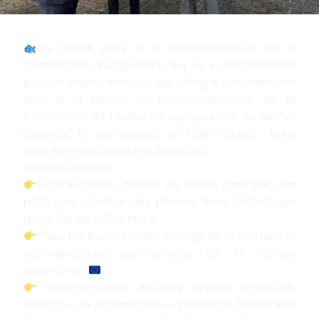
Ce mardi, suite à la communication de la
Commission Européenne sur le « Plan d’action
pour le milieu marin », qui intègre des mesures
liées à la pêche, et en complément de la
Proposition de résolution européenne de Michel
Canevet et au rapport d’ Alain Cadec , nous
nous sommes rendus à Bruxelles .
Rencontre avec :
Maja Kirchner, cheffe de l’unité chargée des
politiques, Gestion des pêches dans l’Atlantique
Nord-Est de la DG Mare
Théo Barbe, conseiller chargé de la pêche à la
représentation permanente de la France
auprès de l’
François-Xavier Bellamy, député européen,
membre de la commission pèche au Parlement