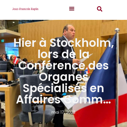
Hier à Stockholm,
lors de la
Conférence des
Organes
Spécialisés en
Affaires Comm…
mai 17, 2023