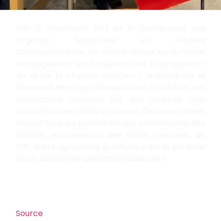
Hier à Stockholm, lors de la Conférence des
Organes Spécialisés en Affaires
Communautaires, en même temps qu’au Sénat
s’engageaient les discussions sur la proposition
de loi sur la « Ferme France », j ’ai
insisté sur la
nécessité de ne pas déséquilibrer et affaiblir nos
productions agricoles par des mesures trop
contraignantes dans le «Green Deal »européen,
devant tous les présidents des commissions des
affaires européennes des états membres de
l’UE. Notre agriculture protégée c’est la garantie
d’une autonomie alimentaire assurée !!
Source