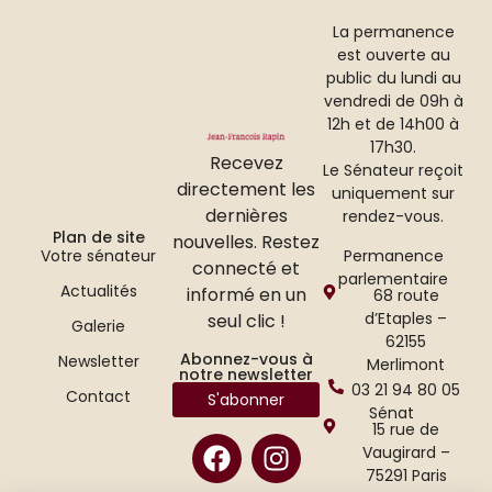
La permanence
est ouverte au
public du lundi au
vendredi de 09h à
12h et de 14h00 à
17h30.
Recevez
Le Sénateur reçoit
directement les
uniquement sur
dernières
rendez-vous.
Plan de site
nouvelles. Restez
Permanence
Votre sénateur
connecté et
parlementaire
Actualités
informé en un
68 route
d’Etaples –
seul clic !
Galerie
62155
Abonnez-vous à
Newsletter
Merlimont
notre newsletter
03 21 94 80 05
Contact
S'abonner
Sénat
15 rue de
Vaugirard –
75291 Paris