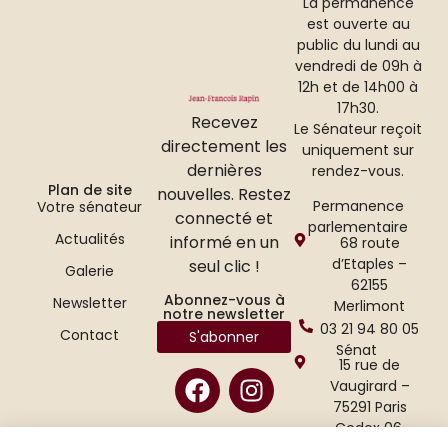
La permanence
est ouverte au
public du lundi au
vendredi de 09h à
12h et de 14h00 à
17h30.
Recevez
Le Sénateur reçoit
directement les
uniquement sur
dernières
rendez-vous.
Plan de site
nouvelles. Restez
Permanence
Votre sénateur
connecté et
parlementaire
Actualités
informé en un
68 route
d’Etaples –
seul clic !
Galerie
62155
Abonnez-vous à
Newsletter
Merlimont
notre newsletter
03 21 94 80 05
Contact
S'abonner
Sénat
15 rue de
Vaugirard –
75291 Paris
Cedex 06.