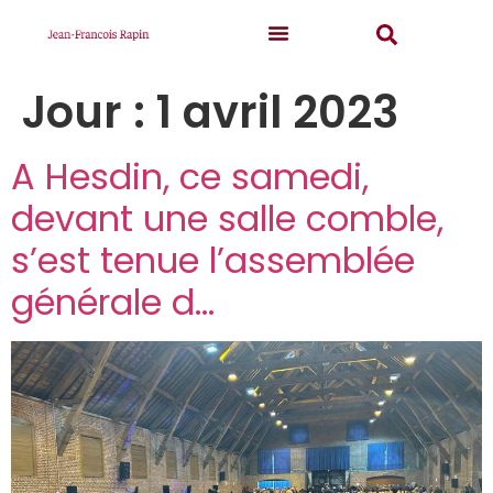
Jour :
1 avril 2023
A Hesdin, ce samedi,
devant une salle comble,
s’est tenue l’assemblée
générale d…