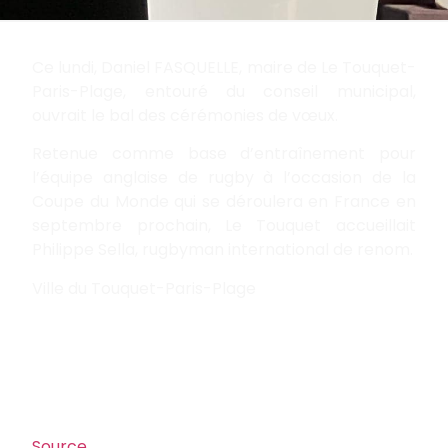
Ce lundi, Daniel FASQUELLE, maire de Le Touquet-
Paris-Plage, entouré du conseil municipal,
ouvrait le bal des cérémonies de vœux.
Retenue comme base d’entraînement pour
l’équipe anglaise de rugby à l’occasion de la
Coupe du Monde qui se déroulera en France en
septembre prochain, Le Touquet accueillait
Philippe Sella, rugbyman international de renom.
Ville du Touquet-Paris-Plage
Source