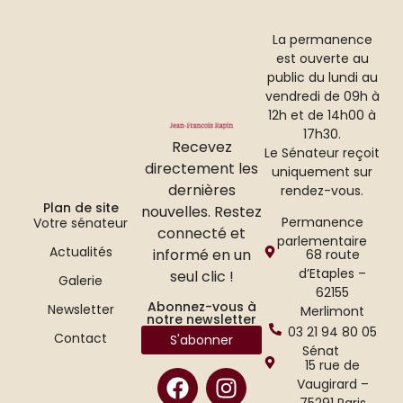
La permanence
est ouverte au
public du lundi au
vendredi de 09h à
12h et de 14h00 à
17h30.
Recevez
Le Sénateur reçoit
directement les
uniquement sur
dernières
rendez-vous.
Plan de site
nouvelles. Restez
Permanence
Votre sénateur
connecté et
parlementaire
Actualités
informé en un
68 route
d’Etaples –
seul clic !
Galerie
62155
Abonnez-vous à
Newsletter
Merlimont
notre newsletter
03 21 94 80 05
Contact
S'abonner
Sénat
15 rue de
Vaugirard –
75291 Paris