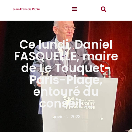
Ce lundi, Daniel
FASQUELLE, maire
de Le Touquet-
Paris-Plage,
entouré du
conseil …
janvier 2, 2023