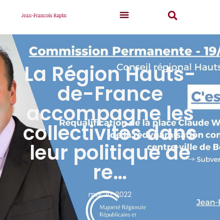
La Région Hauts-
de-France
accompagne les
collectivités dans
leur politique de
re…
mai 20, 2022