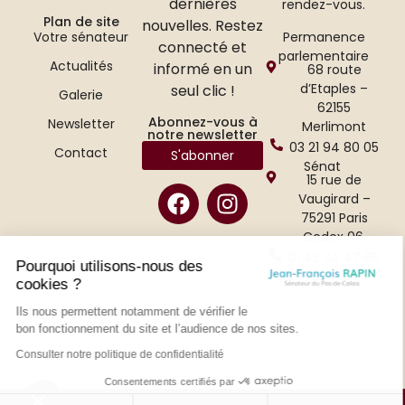
dernières
rendez-vous.
Plan de site
nouvelles. Restez
Permanence
Votre sénateur
connecté et
parlementaire
Actualités
informé en un
68 route
d’Etaples –
seul clic !
Galerie
62155
Abonnez-vous à
Newsletter
Merlimont
notre newsletter
03 21 94 80 05
Contact
S'abonner
Sénat
15 rue de
Vaugirard –
75291 Paris
Cedex 06.
01 42 34 47 65
Pourquoi utilisons-nous des
cookies ?
Ils nous permettent notamment de vérifier le
bon fonctionnement du site et l’audience de nos sites.
Consulter notre politique de confidentialité
Consentements certifiés par