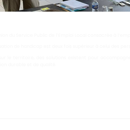
ion du Service Public de l’Emploi Local consacrée à l’empl
tion de handicap est deux fois supérieur à celui des per
ur le territoire, des solutions existent pour accompagn
on durable et de qualité.