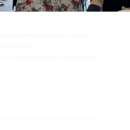
oi et le handicap dans le Montreuillois.
sonnes valides.
er à la fois les demandeurs d’emploi mais