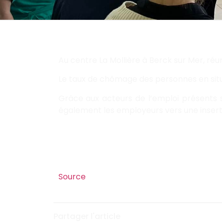
Au centre La Mollière à Berck sur Mer, réun
Le taux de chômage des personnes en situa
Grâce aux acteurs de l’emploi présents s
également les employeurs vers une inserti
Source
Partager l'article