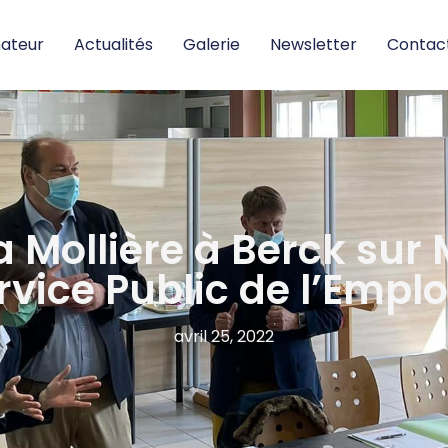
nateur
Actualités
Galerie
Newsletter
Contac
a Mollière à Berck sur 
rvice Public de l’Emplo
avril 25, 2022