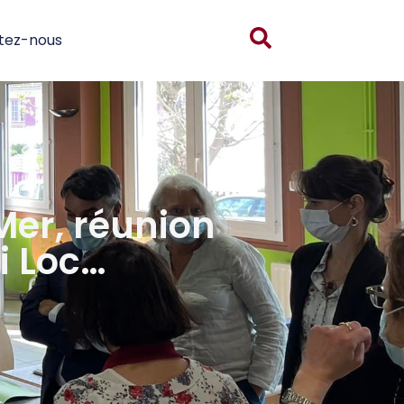
tez-nous
Mer, réunion
i Loc…