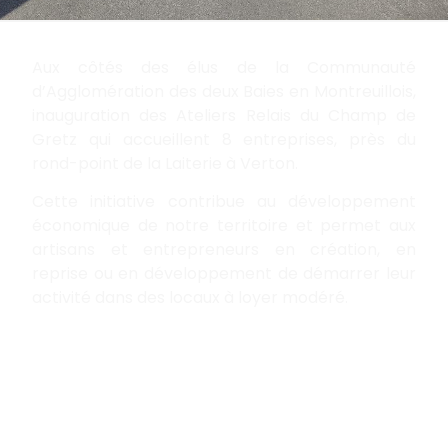
Aux côtés des élus de la Communauté
d’Agglomération des deux Baies en Montreuillois,
inauguration des Ateliers Relais du Champ de
Gretz qui accueillent 8 entreprises, près du
rond-point de la Laiterie à Verton.
Cette initiative contribue au développement
économique de notre territoire et permet aux
artisans et entrepreneurs en création, en
reprise ou en développement de démarrer leur
activité dans des locaux à loyer modéré.