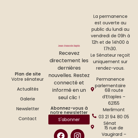
La permanence
est ouverte au
public du lundi au
vendredi de 09h à
12h et de 14h00 à
17h30.
Recevez
Le Sénateur reçoit
directement les
uniquement sur
dernières
rendez-vous.
Plan de site
nouvelles. Restez
Permanence
Votre sénateur
connecté et
parlementaire
Actualités
informé en un
68 route
d’Etaples –
seul clic !
Galerie
62155
Abonnez-vous à
Newsletter
Merlimont
notre newsletter
03 21 94 80 05
Contact
S'abonner
Sénat
15 rue de
Vaugirard –