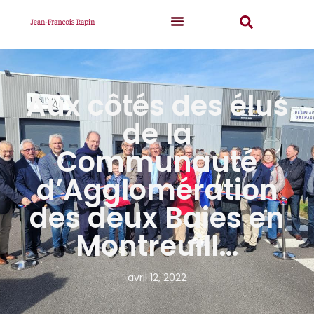
Aux côtés des élus
de la
Communauté
d’Agglomération
des deux Baies en
Montreuill…
avril 12, 2022