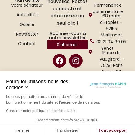
Plan de site
nouvelles. Restez
Permanence
Votre sénateur
connecté et
parlementaire
Actualités
informé en un
68 route
d’Etaples –
seul clic !
Galerie
62155
Abonnez-vous à
Newsletter
Merlimont
notre newsletter
03 21 94 80 05
Contact
S'abonner
Sénat
15 rue de
Vaugirard –
75291 Paris
Cedex 06.
01 42 34 47 65
Pourquoi utilisons-nous des
cookies ?
Ils nous permettent notamment de vérifier le
bon fonctionnement du site et l’audience de nos sites.
Consulter notre politique de confidentialité
Consentements certifiés par
Politique de confidentialité
–
Mentions légales
– Conçu par CONCILIUM
Fermer
Paramétrer
Tout accepter