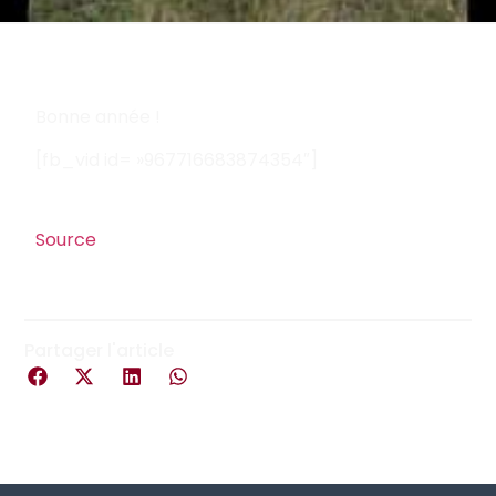
Bonne année !
[fb_vid id= »967716683874354″]
Source
Partager l'article