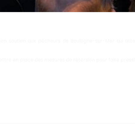
son soutien aux pêcheurs de Boulogne-sur-Mer qui atte
re en place des mesures de rétorsion pour faire pression