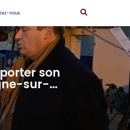
tez-nous
porter son
gne-sur-…