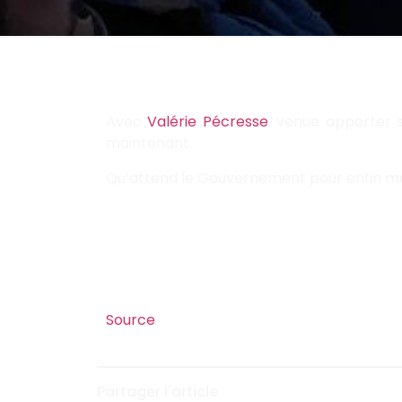
Avec
Valérie Pécresse
, venue apporter 
maintenant.
Qu’attend le Gouvernement pour enfin mett
Source
Partager l'article