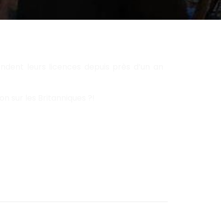
ndent leurs licences depuis près d’un an
 sur les Britanniques ?!