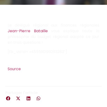
Le délégué régional aux finances régionales
Jean-Pierre Bataille
vous explique toute la
philosophie du budget régional adopté ce jour
en trois questions !
[fb_vid id= »455590199293283″]
Source
Partager l'article