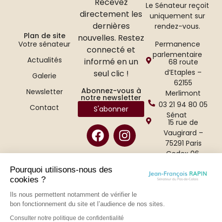
Recevez
Le Sénateur reçoit
directement les
uniquement sur
dernières
rendez-vous.
Plan de site
nouvelles. Restez
Permanence
Votre sénateur
connecté et
parlementaire
Actualités
informé en un
68 route
d’Etaples –
seul clic !
Galerie
62155
Abonnez-vous à
Newsletter
Merlimont
notre newsletter
03 21 94 80 05
Contact
S'abonner
Sénat
15 rue de
Vaugirard –
75291 Paris
Cedex 06.
01 42 34 47 65
Pourquoi utilisons-nous des
cookies ?
Ils nous permettent notamment de vérifier le
bon fonctionnement du site et l’audience de nos sites.
Consulter notre politique de confidentialité