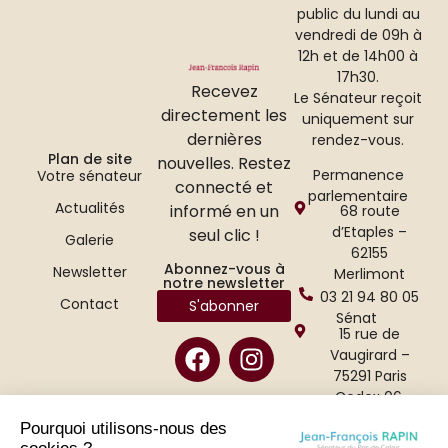
public du lundi au
vendredi de 09h à
12h et de 14h00 à
17h30.
Recevez
Le Sénateur reçoit
directement les
uniquement sur
dernières
rendez-vous.
Plan de site
nouvelles. Restez
Permanence
Votre sénateur
connecté et
parlementaire
Actualités
informé en un
68 route
d’Etaples –
seul clic !
Galerie
62155
Abonnez-vous à
Newsletter
Merlimont
notre newsletter
03 21 94 80 05
Contact
S'abonner
Sénat
15 rue de
Vaugirard –
75291 Paris
Cedex 06.
01 42 34 47 65
Pourquoi utilisons-nous des