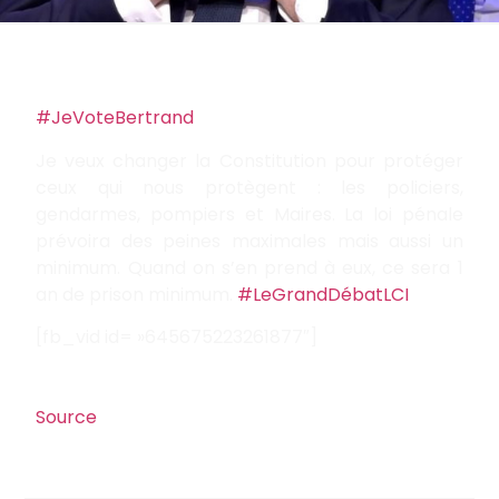
#JeVoteBertrand
Je veux changer la Constitution pour protéger
ceux qui nous protègent : les policiers,
gendarmes, pompiers et Maires. La loi pénale
prévoira des peines maximales mais aussi un
minimum. Quand on s’en prend à eux, ce sera 1
an de prison minimum.
#LeGrandDébatLCI
[fb_vid id= »645675223261877″]
Source