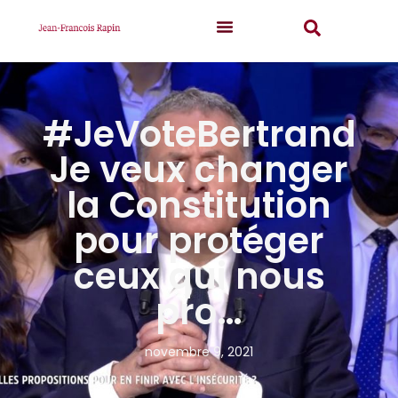
#JeVoteBertrand
Je veux changer
la Constitution
pour protéger
ceux qui nous
pro…
novembre 9, 2021