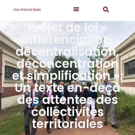
Projet de loi «
Différenciation,
décentralisation,
déconcentration
et simplification »:
Un texte en-deçà
des attentes des
collectivités
territoriales