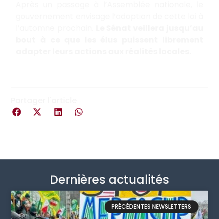
Après un passage à l’Assemblée nationale, le
gouvernement envisage l’adoption de cette loi à
l’automne prochain.
Le Sénat veillera jusqu’au
bout à ce que les élus puissent librement
adapter leurs actions aux réalités locales.
Partager l'article
Dernières actualités
PRÉCÉDENTES NEWSLETTERS