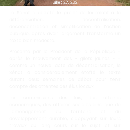
juillet 27, 2021
Le Sénat a adopté le projet de loi relatif à la
différenciation, décentralisation,
déconcentration et simplification de l’action
publique, après avoir largement transformé un
texte bien modeste.
Présenté par le Président de la République –
après le mouvement des « gilets jaunes » –
comme un nouvel acte de décentralisation, le
Sénat a considérablement étoffé le texte
durant deux semaines de débat pour tenir
compte des attentes des élus locaux.
Les commissions des lois, des affaires
économiques, des affaires sociales ainsi que de
l’aménagement du territoire et du
développement durable, s’appuyant sur leurs
travaux au long cours sur le sujet et sur