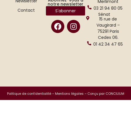
Newsletter
Merlimont
notre newsletter
03 21 94 80 05
Contact
S'abonner
Sénat
15 rue de
Vaugirard –
75291 Paris
Cedex 06.
01 42 34 47 65
Politique de confidentialité
–
Mentions légales
– Conçu par CONCILIUM