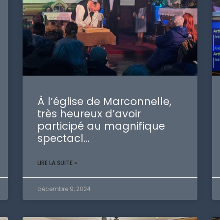
À l’église de Marconnelle,
très heureux d’avoir
participé au magnifique
spectacl…
LIRE LA SUITE »
décembre 9, 2024