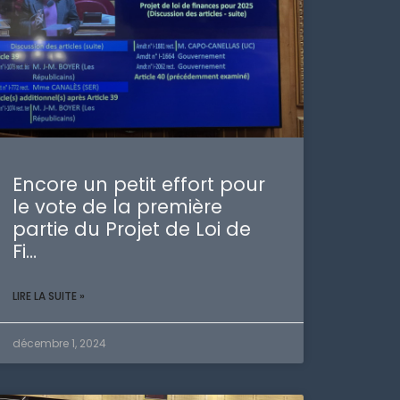
Encore un petit effort pour
le vote de la première
partie du Projet de Loi de
Fi…
LIRE LA SUITE »
décembre 1, 2024