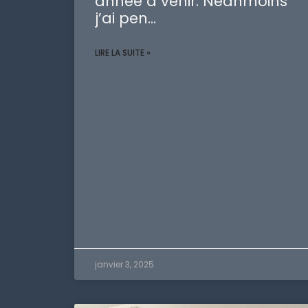
année à venir. Néanmoins
j’ai pen…
LIRE LA SUITE »
janvier 3, 2025