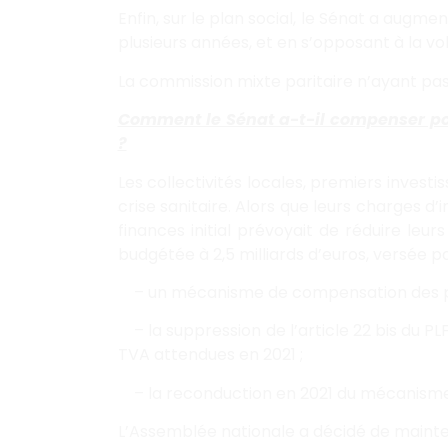
Enfin, sur le plan social, le Sénat a augme
plusieurs années, et en s’opposant à la v
La commission mixte paritaire n’ayant pa
Comment le Sénat a-t-il compenser pour 
?
Les collectivités locales, premiers invest
crise sanitaire. Alors que leurs charges d
finances initial prévoyait de réduire le
budgétée à 2,5 milliards d’euros, versée par
– un mécanisme de compensation des per
– la suppression de l’article 22 bis du P
TVA attendues en 2021 ;
– la reconduction en 2021 du mécanisme de
L’Assemblée nationale a décidé de mainte