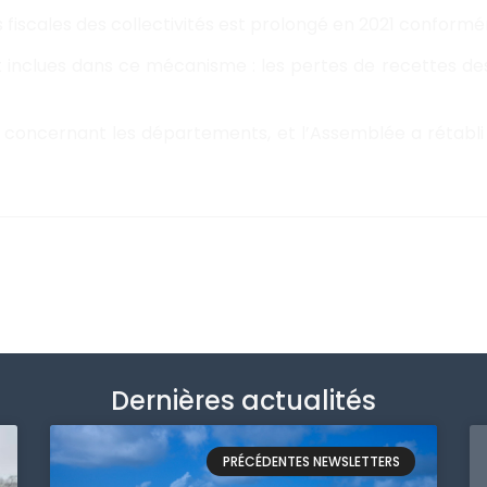
iscales des collectivités est prolongé en 2021 conformé
inclues dans ce mécanisme : les pertes de recettes des
concernant les départements, et l’Assemblée a rétabli l
Dernières actualités
PRÉCÉDENTES NEWSLETTERS