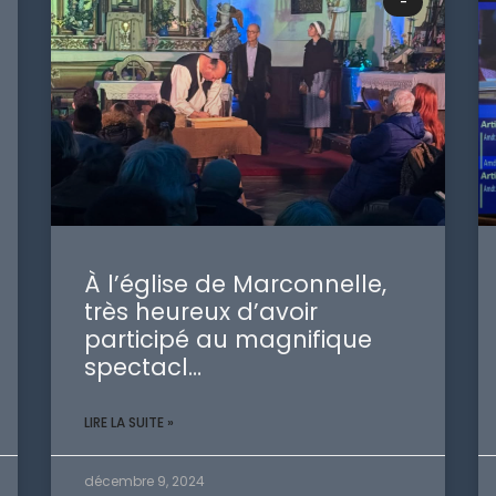
-
À l’église de Marconnelle,
très heureux d’avoir
participé au magnifique
spectacl…
LIRE LA SUITE »
décembre 9, 2024