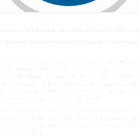
ois Husson, Sénateur de la Meurthe-et-Moselle, Rap
i de finances hors normes pour 2021 après l’avoir marq
ur un texte budgétaire aux consonances particulières. Le
nce en ouvrant notamment le fonds de solidarité aux 
loi pour les jeunes de moins de 26 ans sans condition d
tissu économique et la cohésion sociale jusqu’au rebond 
iser une reprise rapide et efficace et le Gouverneme
rises n’en voient les effets sur le terrain.
 réelle dynamique écologique en refusant d’embrasser l
alement de la hausse de la taxe CO2 sur 5 ans afin de pe
production. Ils ont également supprimé le malus pour le
e restructuration.