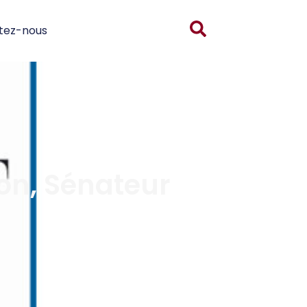
tez-nous
on, Sénateur