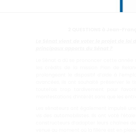
2 QUESTIONS à Jean-Franç
Le Sénat vient de voter le projet de lo
principaux apports du Sénat ?
Le Sénat a dû se prononcer cette année s
les crédits de la mission Plan de Rela
prolongeant le dispositif d’aide à l’emp
avancées, ils ont souhaité préserver le 
toutefois trop tardivement pour favor
manifestations d’intérêt sans que les entrep
Les sénateurs ont également impulsé une
vis des automobilistes. Ils ont voté l’ét
constructeurs d’adapter leurs chaînes de 
venue au moment où la filière est en plein