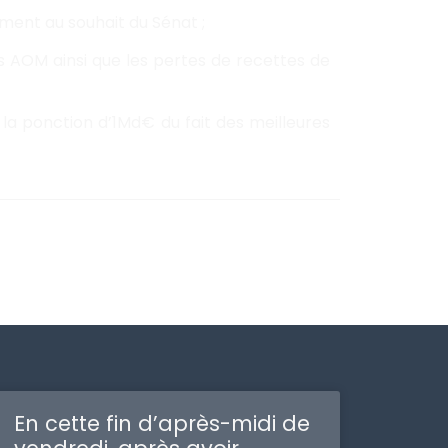
ment au souhait du Sénat ;
 AOM ainsi que les pertes de recettes de
a ponction d’1Md€ du fait des meilleures
En cette fin d’après-midi de