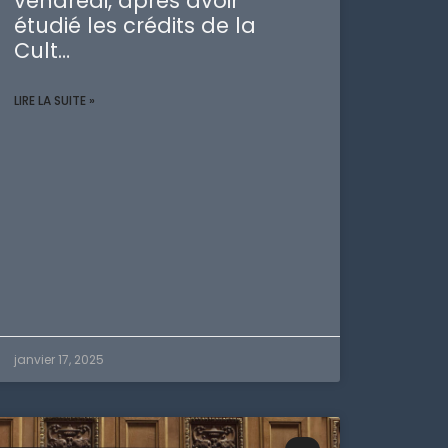
vendredi, après avoir
étudié les crédits de la
Cult…
LIRE LA SUITE »
janvier 17, 2025