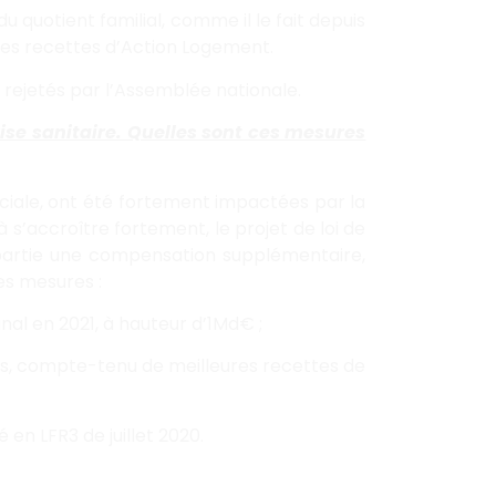
u quotient familial, comme il le fait depuis
 les recettes d’Action Logement.
rejetés par l’Assemblée nationale.
rise sanitaire. Quelles sont ces mesures
sociale, ont été fortement impactées par la
 s’accroître fortement, le projet de loi de
e partie une compensation supplémentaire,
tes mesures :
 en 2021, à hauteur d’1Md€ ;
nts, compte-tenu de meilleures recettes de
en LFR3 de juillet 2020.