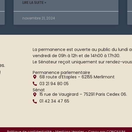
LIRE LA SUITE »
novembre 21, 2024
La permanence est ouverte au public du lundi 
vendredi de 09h à 12h et de 14h00 à 17h30.
Le Sénateur reçoit uniquement sur rendez-vous
es.
!
Permanence parlementaire
68 route d’Etaples – 62155 Merlimont
03 21 94 80 05
Sénat
15 rue de Vaugirard – 75291 Paris Cedex 06.
01 42 34 47 65
Politique de confidentialité
–
Mentions légales
– Conçu par CONCILIUM