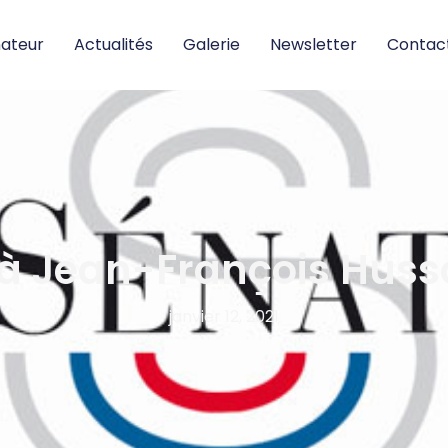
nateur
Actualités
Galerie
Newsletter
Contac
 à Jean-François Huss
janvier 12, 2021