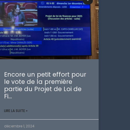
-
Encore un petit effort pour
le vote de la première
partie du Projet de Loi de
Fi…
LIRE LA SUITE »
décembre 1, 2024