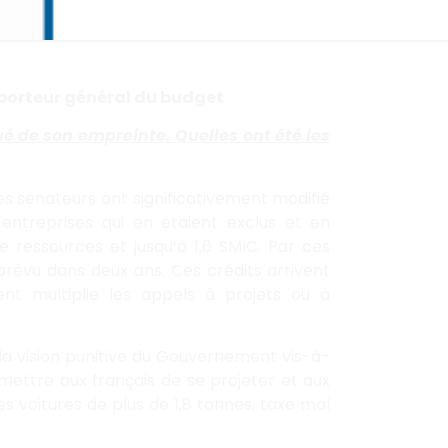
porteur général du budget
ué de son empreinte. Quelles ont été les
s sénateurs ont significativement modifié
entreprises qui en étaient exclus et en
e ressources et jusqu’à 1,6 SMIC. Par ces
prévu dans deux ans. Ces crédits arrivent
nt multiplie les appels à projets ou à
a vision punitive du Gouvernement vis-à-
rmettre aux français de se projeter et aux
s voitures de plus de 1,8 tonnes, taxe mal