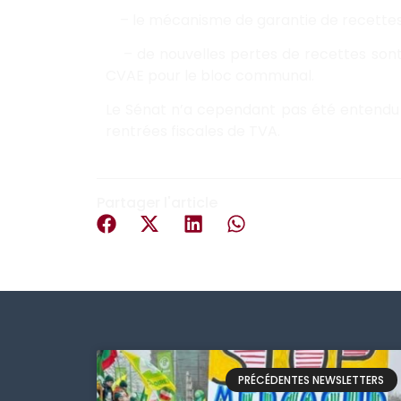
– le mécanisme de garantie de recettes f
– de nouvelles pertes de recettes sont 
CVAE pour le bloc communal.
Le Sénat n’a cependant pas été entendu 
rentrées fiscales de TVA.
Partager l'article
PRÉCÉDENTES NEWSLETTERS