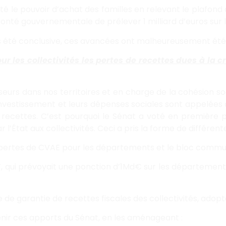
nté le pouvoir d’achat des familles en relevant le plafond d
olonté gouvernementale de prélever 1 milliard d’euros sur
s été conclusive, ces avancées ont malheureusement été 
les collectivités les pertes de recettes dues à la c
isseurs dans nos territoires et en charge de la cohésion 
’investissement et leurs dépenses sociales sont appelées à
urs recettes. C’est pourquoi le Sénat a voté en premièr
 l’État aux collectivités. Ceci a pris la forme de différen
tes de CVAE pour les départements et le bloc communal
LF, qui prévoyait une ponction d’1Md€ sur les départeme
 garantie de recettes fiscales des collectivités, adopté 
nir ces apports du Sénat, en les aménageant :