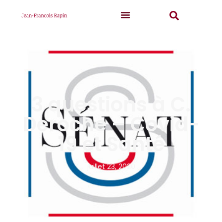
3 questions à C.
Deroche – Covid-
19 et Santé
juillet 23, 2020