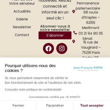
nouvelles. Restez
Permanence
Votre sénateur
connecté et
parlementaire
Actualités
informé en un
68 route
d’Etaples –
seul clic !
Galerie
62155
Abonnez-vous à
Newsletter
Merlimont
notre newsletter
03 21 94 80 05
Contact
S'abonner
Sénat
15 rue de
Vaugirard –
75291 Paris
Cedex 06.
01 42 34 47 65
Pourquoi utilisons-nous des
cookies ?
Ils nous permettent notamment de vérifier le
bon fonctionnement du site et l’audience de nos sites.
Consulter notre politique de confidentialité
Consentements certifiés par
Politique de confidentialité
–
Mentions légales
– Conçu par CONCILIUM
Fermer
Paramétrer
Tout accepter