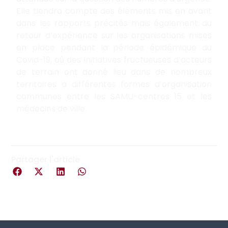
Elle tiendra compte des éléments mis en avant
dans les rapports précités mais également du
retour d’expérience sur les organisations mises
en place pendant la période épidémique du
Covid-19, où des initiatives fructueuses d’acteurs
de terrain ont donné lieu dans de nombreux
territoires à différentes formes d’organisation
communes entre les SAMU-centres 15 et les
médecins de ville.
Partager l'article