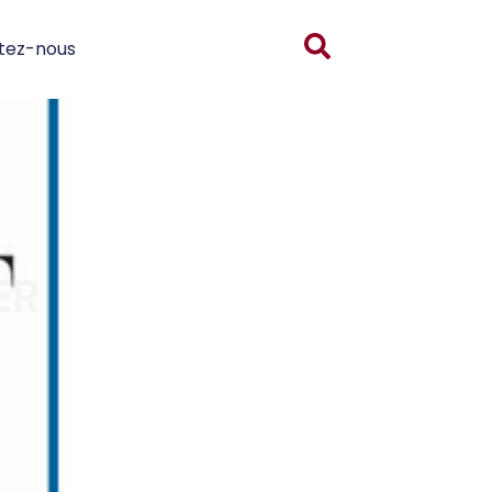
tez-nous
ER