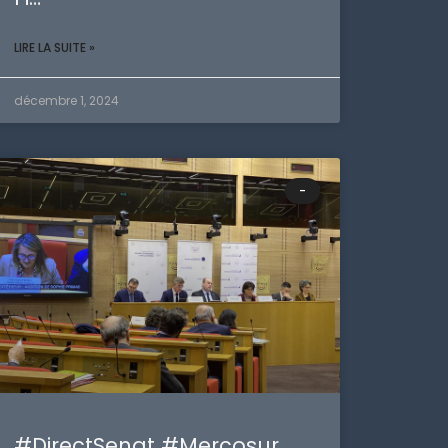
LIRE LA SUITE »
décembre 1, 2024
-
#DirectSenat #Mercosur