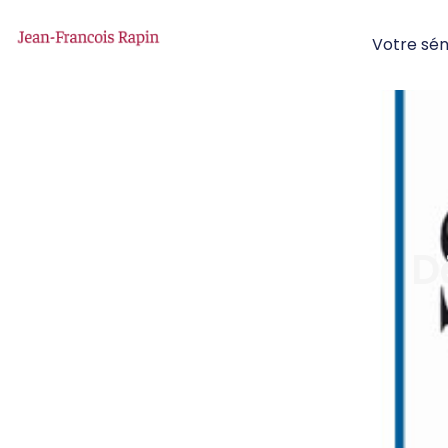
Votre sé
D