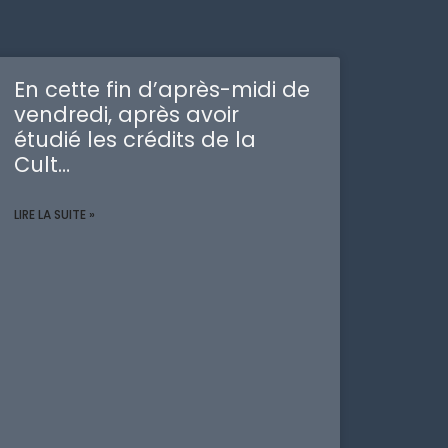
En cette fin d’après-midi de
vendredi, après avoir
étudié les crédits de la
Cult…
LIRE LA SUITE »