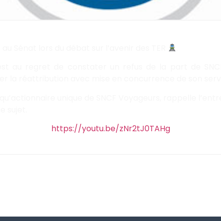
0 au Sénat lors du débat sur l’avenir des TER
.
est au regret de constater un refus de la part de SNC
 réattribution avec mise en concurrence de son service
 qu’actionnaire unique de SNCF Voyageurs, rappelle l’entre
e sujet.
https://youtu.be/zNr2tJ0TAHg