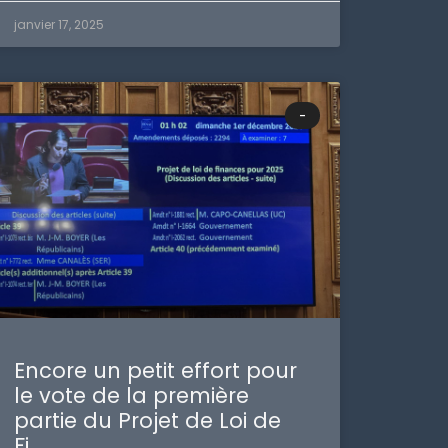
janvier 17, 2025
-
Encore un petit effort pour
le vote de la première
partie du Projet de Loi de
Fi…