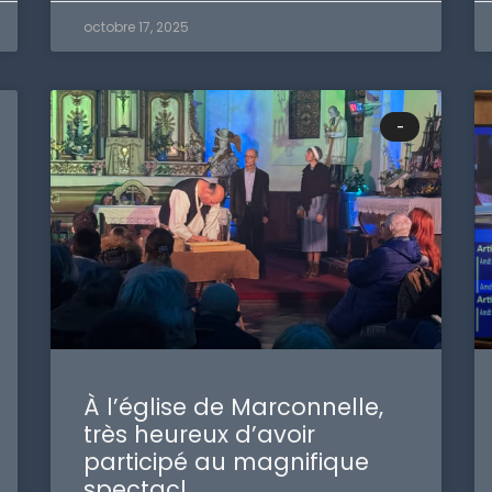
octobre 17, 2025
-
À l’église de Marconnelle,
très heureux d’avoir
participé au magnifique
spectacl…