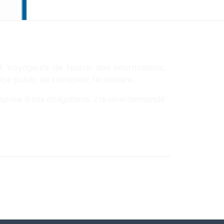
F Voyageurs de fournir des informations,
 public de transport ferroviaire.
prise à ses obligations. J’ai ainsi deman
dé