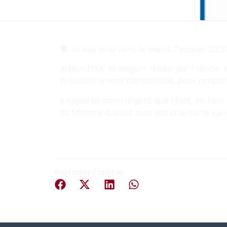
🗣
Je suis intervenu le mardi 7 janvier 202
Aujourd’hui, la Région Hauts-de-France 
précédemment demandées, pour préparer la
Il apparait donc urgent que l’État, en tant
au Ministre quelles sont ses intentions sur l
Partager l'article