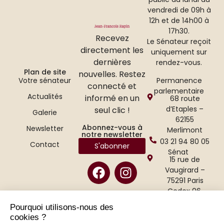
vendredi de 09h à
12h et de 14h00 à
17h30.
Recevez
Le Sénateur reçoit
directement les
uniquement sur
dernières
rendez-vous.
Plan de site
nouvelles. Restez
Permanence
Votre sénateur
connecté et
parlementaire
Actualités
informé en un
68 route
d’Etaples –
seul clic !
Galerie
62155
Abonnez-vous à
Newsletter
Merlimont
notre newsletter
03 21 94 80 05
Contact
S'abonner
Sénat
15 rue de
Vaugirard –
75291 Paris
Cedex 06.
01 42 34 47 65
Pourquoi utilisons-nous des
cookies ?