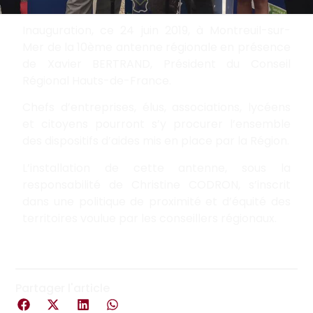
Inauguration, ce 24 juin 2019, à Montreuil-sur-
Mer de la 10ème antenne régionale en présence
de Xavier BERTRAND, Président du Conseil
Régional Hauts-de-France.
Chefs d’entreprises, élus, associations, lycéens
et citoyens pourront s’y procurer l’ensemble
des dispositifs d’aides mis en place par la Région.
L’installation de cette antenne, sous la
responsabilité de Christine CODRON, s’inscrit
dans une politique de proximité et d’équité des
territoires voulue par les conseillers régionaux.
Partager l'article