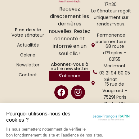
17h30.
Recevez
Le Sénateur reçoit
directement les
uniquement sur
dernières
rendez-vous.
Plan de site
nouvelles. Restez
Permanence
Votre sénateur
connecté et
parlementaire
Actualités
informé en un
68 route
d’Etaples –
seul clic !
Galerie
62155
Abonnez-vous à
Newsletter
Merlimont
notre newsletter
03 21 94 80 05
Contact
S'abonner
Sénat
15 rue de
Vaugirard –
75291 Paris
Cedex 06.
01 42 34 47 65
Pourquoi utilisons-nous des
cookies ?
Ils nous permettent notamment de vérifier le
bon fonctionnement du site et l’audience de nos sites.