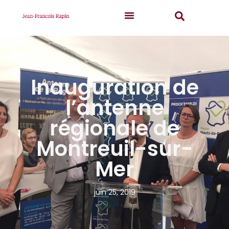
Inauguration de
l’antenne
régionale de
Montreuil-sur-
Mer
juin 25, 2019