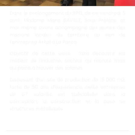
Dans le prolongement du SPEL de ce vendredi 5
avril, Madame Marie BAVILLE, Sous-Préfète, et
moi-même avons accompagné des jeunes des
missions locales du territoire au sein de
l’entreprise Arkal à Le Parcq.
Objectif de cette visite : faire découvrir les
métiers de l’industrie, secteur qui recrute mais
qui peine à trouver des salariés.
Disposant d’un site de production de 15 000 m2,
forte de 50 ans d’expérience, cette entreprise
de 67 salariés est spécialisée dans la
conception, la construction et la pose de
structures métalliques.