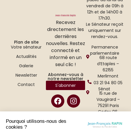
vendredi de 09h à
12h et de 14h00 à
17h30.
Recevez
Le Sénateur reçoit
directement les
uniquement sur
dernières
rendez-vous.
Plan de site
nouvelles. Restez
Permanence
Votre sénateur
connecté et
parlementaire
Actualités
informé en un
68 route
d’Etaples –
seul clic !
Galerie
62155
Abonnez-vous à
Newsletter
Merlimont
notre newsletter
03 21 94 80 05
Contact
S'abonner
Sénat
15 rue de
Vaugirard –
75291 Paris
Cedex 06.
01 42 34 47 65
Pourquoi utilisons-nous des
cookies ?