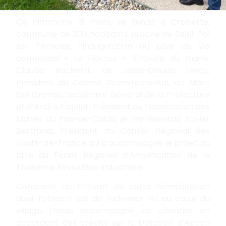
Ce dimanche 31 mars, se tenait à Croisette,
commune de 300 habitants proche de Saint Pol
sur Ternoise, l’inauguration du pôle de vie
communal « Le Flornoy ». Entouré du maire,
Claude Bachelet, de Jean-Claude Leroy,
Président du Conseil Départemental, de Marc
Del Grande, Secrétaire Général de la Préfecture
et d’André Flajolet, Président de l’association des
Maires du Pas-de-Calais, je représentais Xavier
Bertrand, Président du Conseil Régional des
Hauts-de-France qui a accompagn
é le projet au
titre du Fonds Régional d’Amplification de la
Troisième Révolution Industrielle.
Conscient de l’intérêt de cette réhabilitation
dont l’objectif est de redonner vie au cœur du
village, j’avais accompagné ce chantier en
accordant des crédits sur la Dotation d’Action