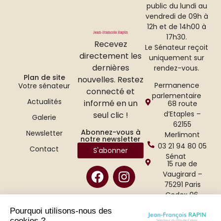
public du lundi au
vendredi de 09h à
12h et de 14h00 à
17h30.
Recevez
Le Sénateur reçoit
directement les
uniquement sur
dernières
rendez-vous.
Plan de site
nouvelles. Restez
Permanence
Votre sénateur
connecté et
parlementaire
Actualités
informé en un
68 route
d’Etaples –
seul clic !
Galerie
62155
Abonnez-vous à
Newsletter
Merlimont
notre newsletter
03 21 94 80 05
Contact
S'abonner
Sénat
15 rue de
Vaugirard –
75291 Paris
Cedex 06.
01 42 34 47 65
Pourquoi utilisons-nous des
cookies ?