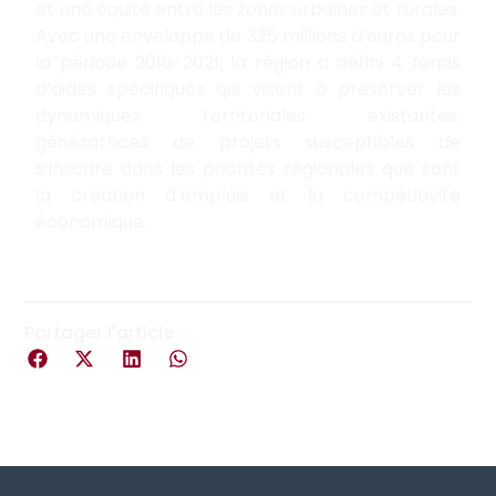
et une équité entre les zones urbaines et rurales.
Avec une enveloppe de 325 millions d’euros pour
la période 2016-2021, la région a défini 4 fonds
d’aides spécifiques qui visent à préserver les
dynamiques territoriales existantes,
génératrices de projets susceptibles de
s’inscrire dans les priorités régionales que sont
la création d’emplois et la compétitivité
économique.
Partager l'article