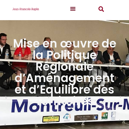
Mise en œuvre de
la Politique
Régionale
d’Aménagement
et d’Equilibre des
Territoires
juillet 2, 2018