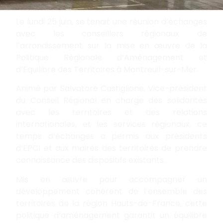
Le lundi 25 juin, se tenait une réunion d’échanges
avec les conseillers régionaux de
l’arrondissement sur la mise en œuvre de la
Politique Régionale d’Aménagement et
d’Equilibre des Territoires à Montreuil-sur-Mer.
Animé par Salvatore Castiglione, Vice-président
du Conseil Régional en charge des solidarités
avec les territoires et des relations
internationales, et les services régionaux, ce
temps d’échanges a permis aux présidents
d’EPCI et aux maires des territoires de prendre
connaissance des disp
ositifs existants.
Mis en œuvre pour accompagner un
développement cohérent de l’ensemble des
territoires de la région Hauts-de-France, cette
politique d’aménagement garantit un équilibre