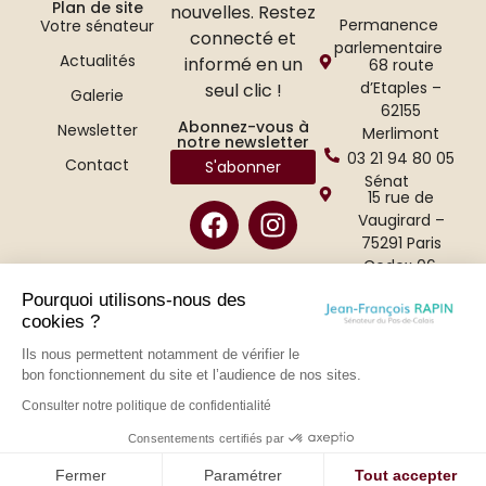
Plan de site
nouvelles. Restez
Permanence
Votre sénateur
connecté et
parlementaire
Actualités
informé en un
68 route
d’Etaples –
seul clic !
Galerie
62155
Abonnez-vous à
Newsletter
Merlimont
notre newsletter
03 21 94 80 05
Contact
S'abonner
Sénat
15 rue de
Vaugirard –
75291 Paris
Cedex 06.
01 42 34 47 65
Pourquoi utilisons-nous des
cookies ?
Ils nous permettent notamment de vérifier le
bon fonctionnement du site et l’audience de nos sites.
Consulter notre politique de confidentialité
Consentements certifiés par
Politique de confidentialité
–
Mentions légales
– Conçu par CONCILIUM
Fermer
Paramétrer
Tout accepter