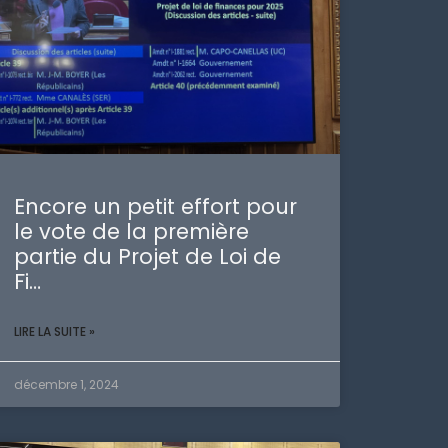
Encore un petit effort pour
le vote de la première
partie du Projet de Loi de
Fi…
LIRE LA SUITE »
décembre 1, 2024