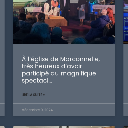
À l’église de Marconnelle,
très heureux d’avoir
participé au magnifique
spectacl…
LIRE LA SUITE »
décembre 9, 2024