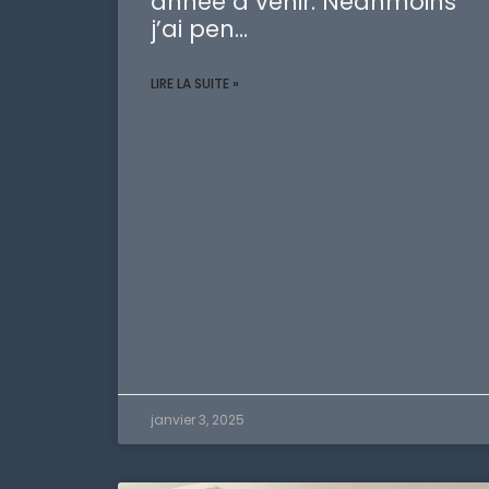
année à venir. Néanmoins
j’ai pen…
LIRE LA SUITE »
janvier 3, 2025